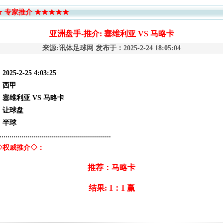
 专家推介 ★★★★★
亚洲盘手-推介: 塞维利亚 VS 马略卡
来源:讯体足球网 发布于：2025-2-24 18:05:04
2025-2-25 4:03:25
：西甲
：塞维利亚 VS 马略卡
：让球盘
：半球
........................................................
◇权威推介◇：
推荐：马略卡
结果: 1：1 赢