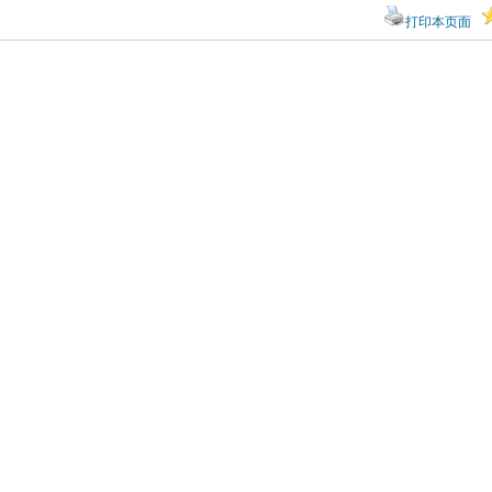
打印本页面