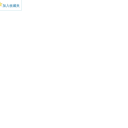
加入收藏夹