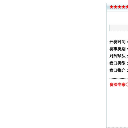
★★★★★
开赛时间
：
赛事类别
对阵球队
盘口类型
盘口推介
................
资深专家