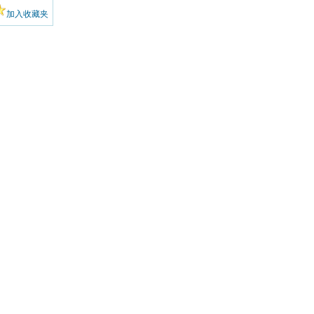
加入收藏夹