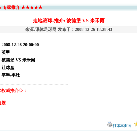
 专家推介 ★★★★★
走地滚球-推介: 彼德堡 VS 米禾爾
来源:讯体足球网 发布于：2008-12-26 18:28:43
2008-12-26 20:00:00
：英甲
：彼德堡 VS 米禾爾
：让球盘
：平手/半球
........................................................
◇权威推介◇：
德堡
打印本页面