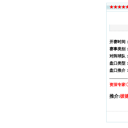
★★★★★
开赛时间
：
赛事类别
对阵球队
盘口类型
盘口推介
................
资深专家
推介:
彼