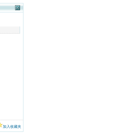
加入收藏夹